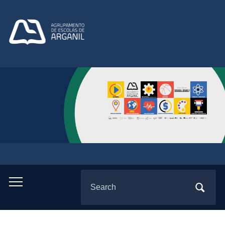
Search
Toggle
for:
mobile
menu