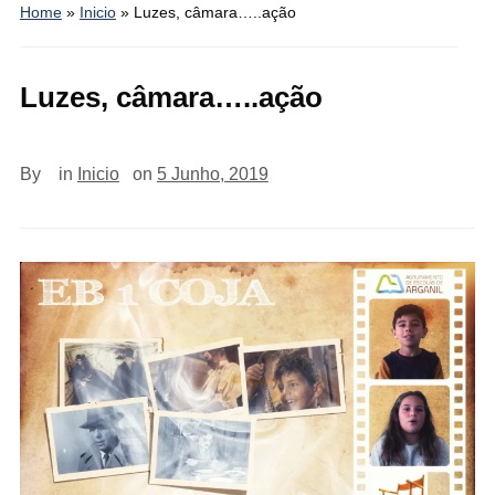
Home
»
Inicio
»
Luzes, câmara…..ação
Luzes, câmara…..ação
By
in
Inicio
on
5 Junho, 2019