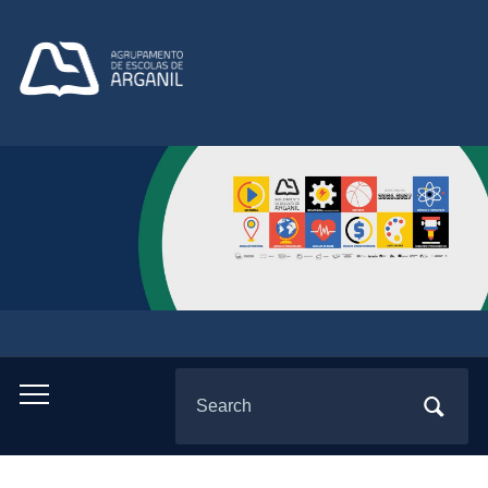
Search
Toggle
for:
mobile
menu