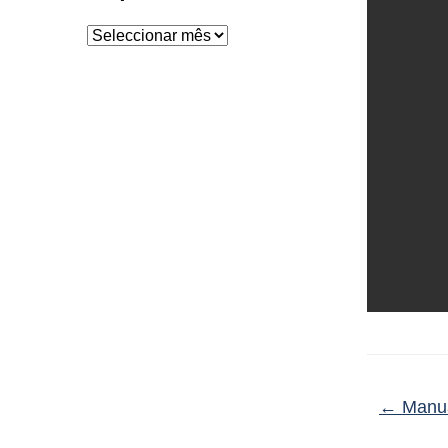
Arquivo
←
Manua