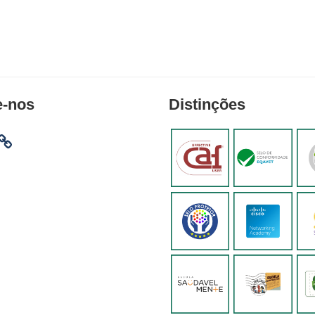
e-nos
Distinções
am
ebook