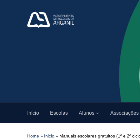
Início
Escolas
Alunos
Associações
Home
»
Inicio
»
Manuais escolares gratuitos (1º e 2º cicl