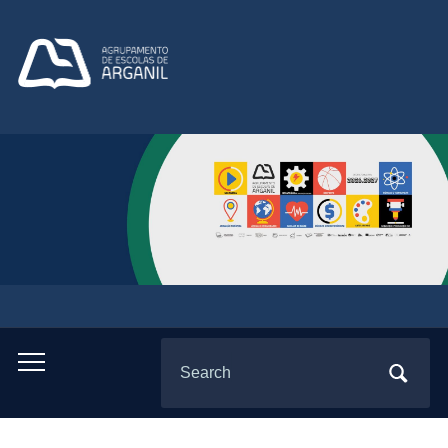
Search
Toggle
for:
mobile
menu