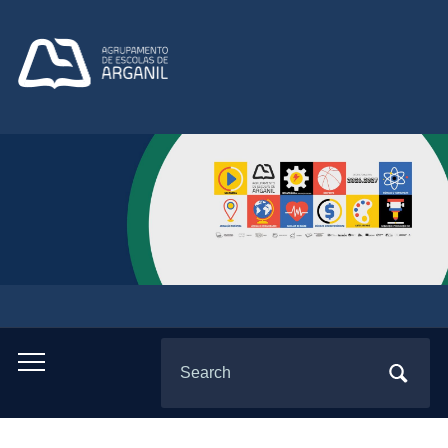
Search
Toggle
for:
mobile
menu