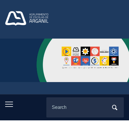
Search
Toggle
for:
mobile
menu