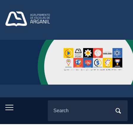
Search
Toggle
for:
mobile
menu