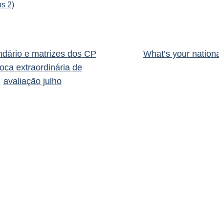
s 2)
dário e matrizes dos CP
What’s your nation
oca extraordinária de
avaliação julho