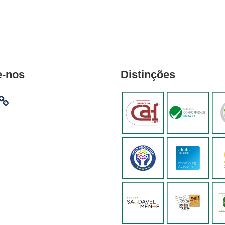
e-nos
Distinções
am
ebook