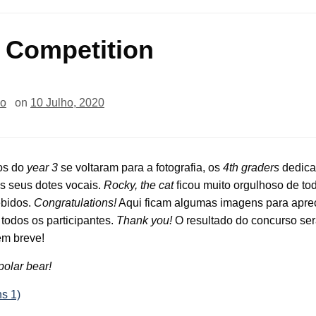
Competition
io
on
10 Julho, 2020
os do
year 3
se voltaram para a fotografia, os
4th graders
dedica
s seus dotes vocais.
Rocky, the cat
ficou muito orgulhoso de to
ebidos.
Congratulations!
Aqui ficam algumas imagens para aprec
todos os participantes.
Thank you!
O resultado do concurso se
em breve!
polar bear!
s 1)