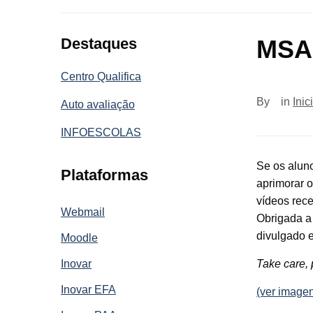
Destaques
MSA 
Centro Qualifica
By
in
Inic
Auto avaliação
INFOESCOLAS
Se os alun
Plataformas
aprimorar o
vídeos rec
Webmail
Obrigada a 
divulgado 
Moodle
Inovar
Take care, 
Inovar EFA
(ver imagen