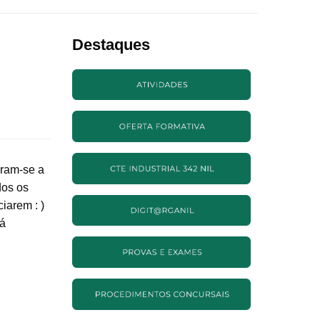
Destaques
ram-se a
dos os
iarem : )
rá