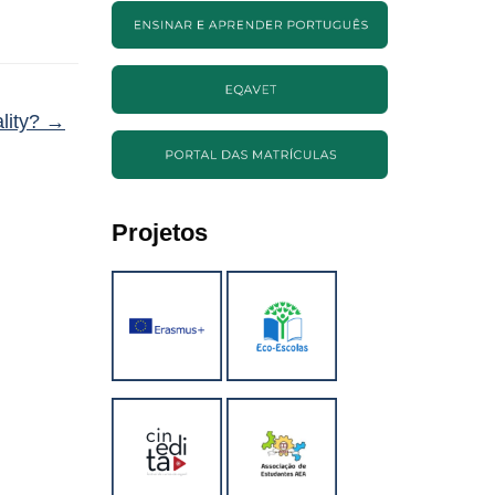
ality?
→
Projetos