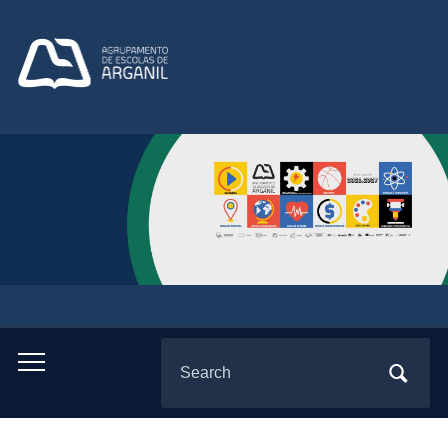
Search
Toggle
for:
mobile
menu