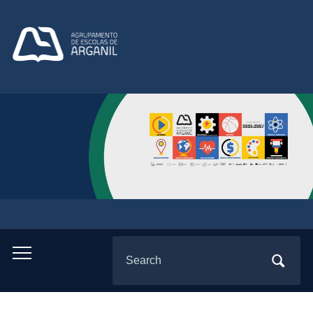
Search
Toggle
for:
mobile
menu