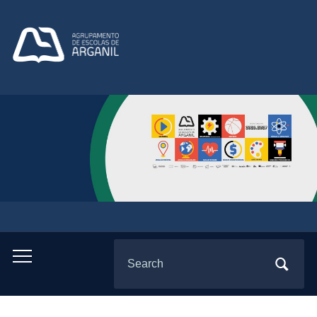
Search
Toggle
for:
mobile
menu