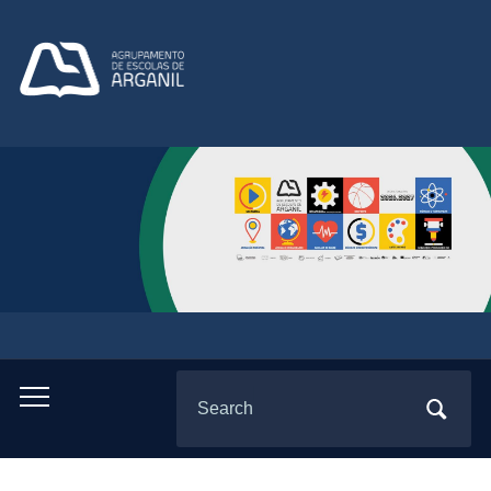
Search
Toggle
for:
mobile
menu