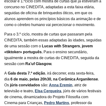
escolar e 1.ºciclo com mostra de curtas que já estiveram a
concurso no CINEDITA, adaptadas a esta faixa etária,
seguidas de oficina de brinquedos óticos, em que os
alunos aprendem os princípios básicos da animação e de
como o cérebro humano vai percecionar o movimento.
Para o 3.º ciclo, mostra de curtas que passaram pela
CINEDITA, também essas adaptadas às idades, seguidas
de uma sessão com o
Lucas with Strangers
,
jovem
«tiktoker» português.
Para o ensino secundário,
igualmente a mostra de curtas do CINEDITA, seguida da
sessão com
Ra’uf Glasgow.
A
Gala desta 7.º edição
, irá decorrer, esta sexta-feira,
dia
6 de maio, pelas 20h30, na Cerâmica Arganilense
.
Os
júris convidados
são:
Anna Eremin
, atriz de
televisão e teatro,
Elsa Cerqueira
, júris de vários festivais
de cinema, dinamizadora do Projeto Filosofia com
Cinema para Crianças,
Pedro Martins
, professor da