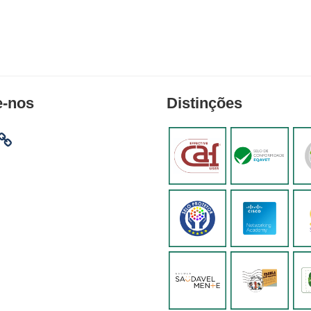
e-nos
Distinções
am
ebook