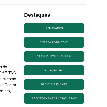
Destaques
as do
0.º E TAS,
aram como
esa Contra
vembro,
l.