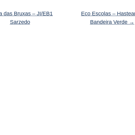
a das Bruxas – JI/EB1
Eco Escolas – Hastea
Sarzedo
Bandeira Verde
→