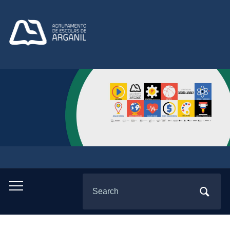
Search
Toggle
for:
mobile
menu