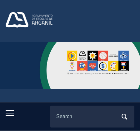
Search
Toggle
for:
mobile
menu