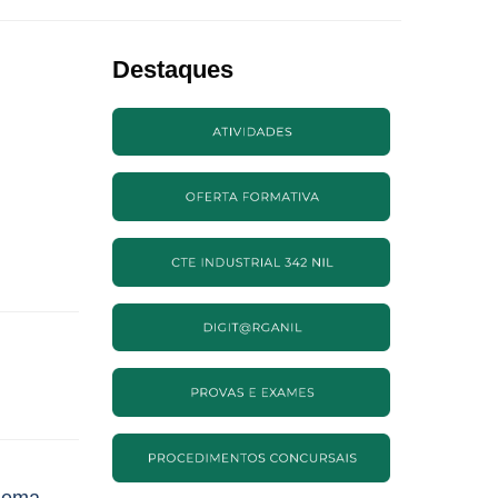
Destaques
inema
→