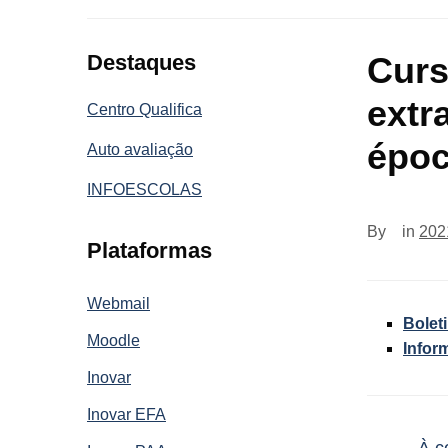
Destaques
Curs
extr
Centro Qualifica
époc
Auto avaliação
INFOESCOLAS
By
in
202
Plataformas
Webmail
Bolet
Moodle
Infor
Inovar
Inovar EFA
←
À c