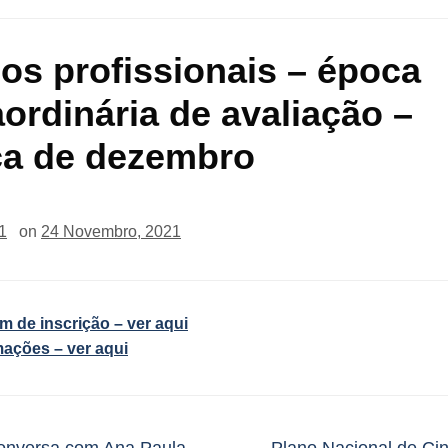
os profissionais – época
aordinária de avaliação –
a de dezembro
1
on
24 Novembro, 2021
im de inscrição – ver aqui
mações – ver aqui
onversa com Ana Paula
Plano Nacional de C