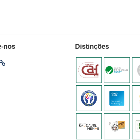
e-nos
Distinções
am
ebook