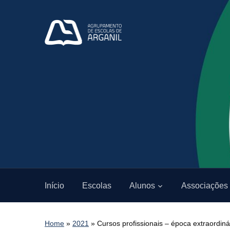
Início
Escolas
Alunos
Associações
Home
»
2021
»
Cursos profissionais – época extraordin