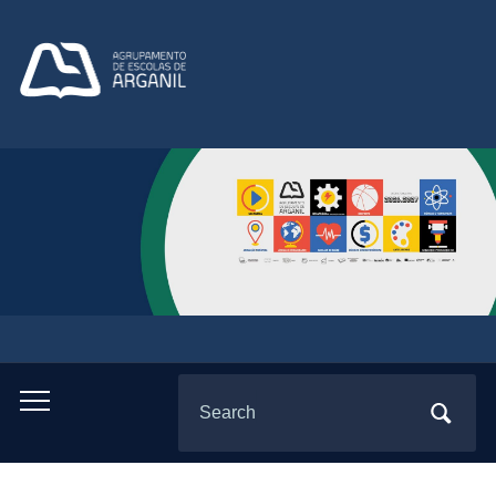
Search
Toggle
for:
mobile
menu