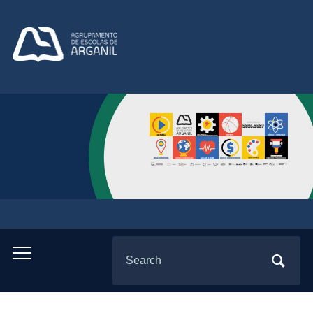
Search
Toggle
for:
mobile
menu