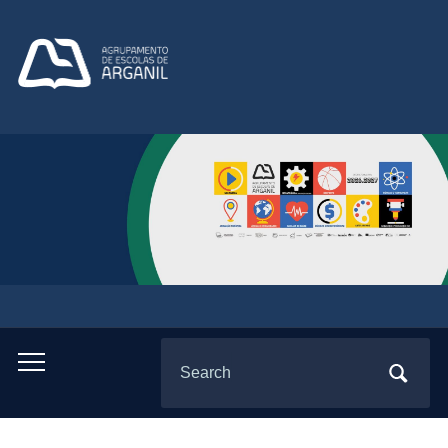
Search
Toggle
for:
mobile
menu