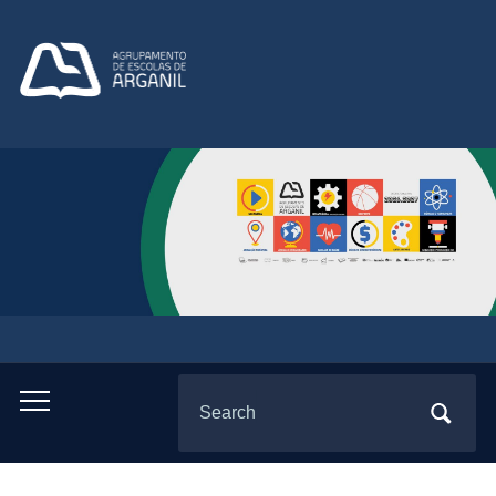
Search
Toggle
for:
mobile
menu