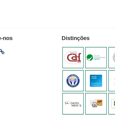
e-nos
Distinções
am
ebook