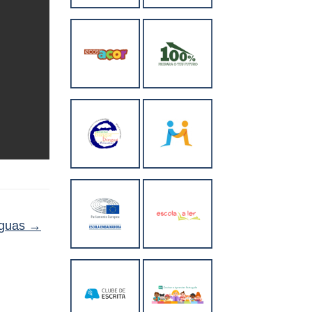
nguas
→