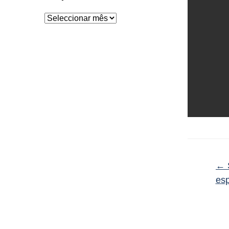
Arquivo
←
es