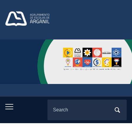
Search
Toggle
for:
mobile
menu