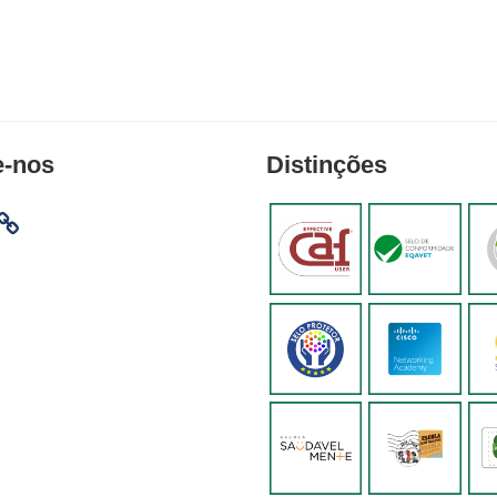
e-nos
Distinções
am
ebook