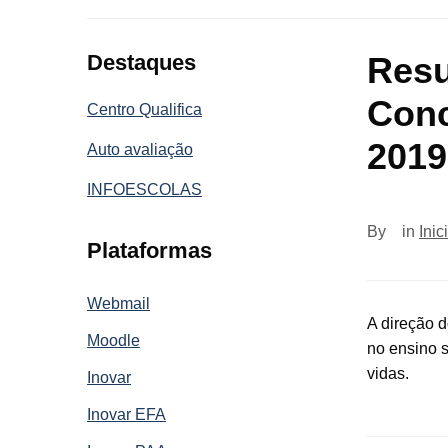
Destaques
Resu
Conc
Centro Qualifica
2019
Auto avaliação
INFOESCOLAS
By
in
Inic
Plataformas
Webmail
A direção d
Moodle
no ensino 
vidas.
Inovar
Inovar EFA