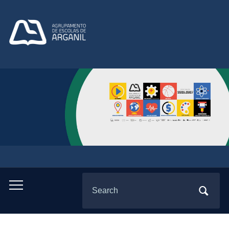
Search
Toggle
for:
mobile
menu