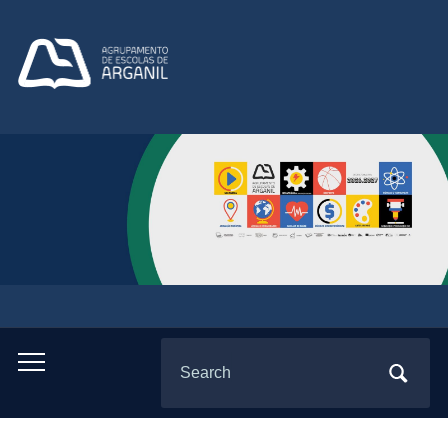
Search
Toggle
for:
mobile
menu