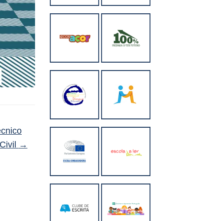
écnico
Civil
→