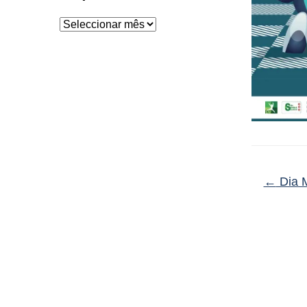
Arquivo
←
Dia M