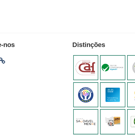
e-nos
Distinções
am
ebook