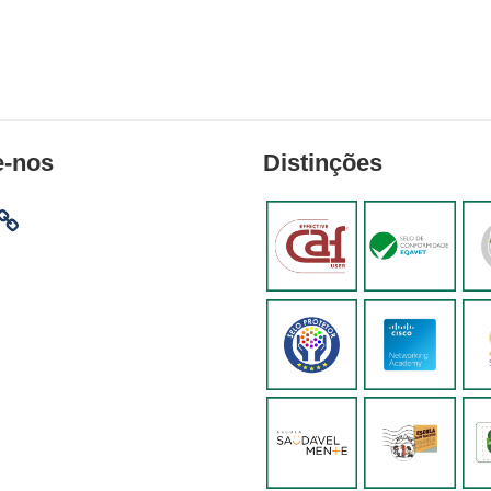
e-nos
Distinções
am
ebook