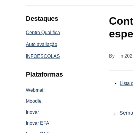
Destaques
Cont
espe
Centro Qualifica
Auto avaliação
By
in
202
INFOESCOLAS
Plataformas
Lista
Webmail
Moodle
Inovar
←
Seman
Inovar EFA