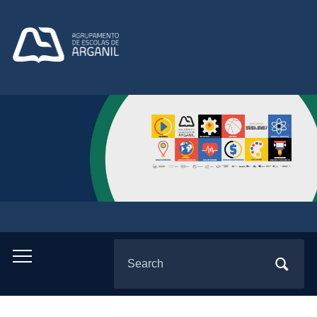
Search
Toggle
for:
mobile
menu