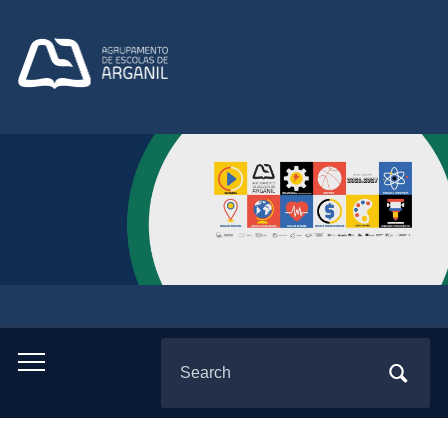
Search
Toggle
for:
mobile
menu