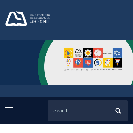
Search
Toggle
for:
mobile
menu