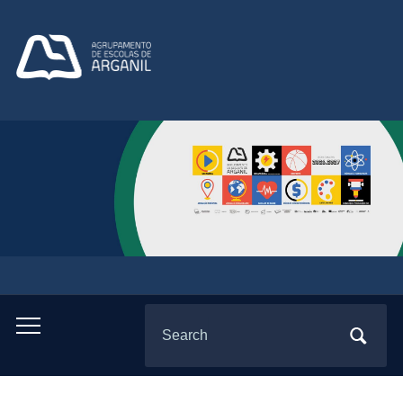
Search
Toggle
for:
mobile
menu