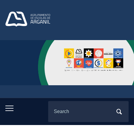
Search
Toggle
for:
mobile
menu