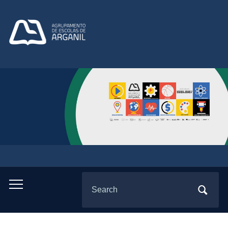
Search
Toggle
for:
mobile
menu