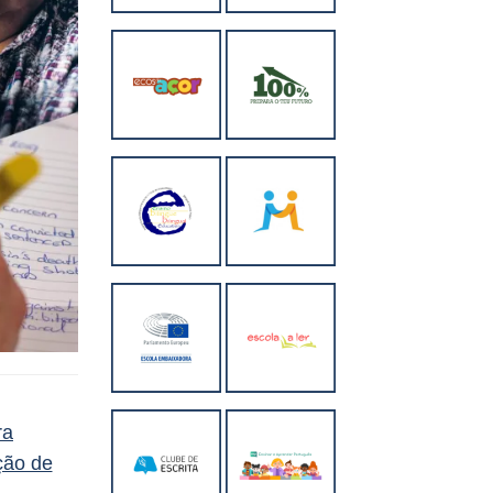
ra
ção de