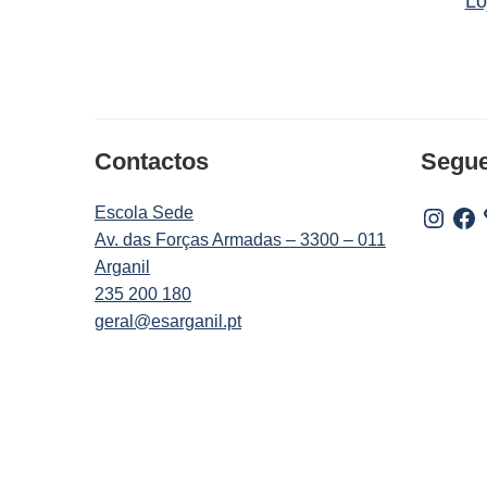
Lo
Contactos
Segu
Escola Sede
Instagr
Fac
Av. das Forças Armadas – 3300 – 011
Arganil
235 200 180
geral@esarganil.pt