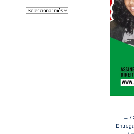
Arquivo
←
Ca
Entrega