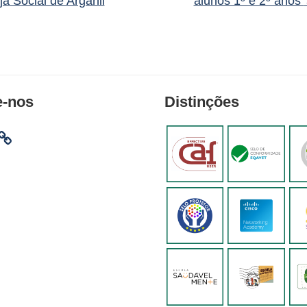
ja Social de Arganil
alunos 1º e 2º anos
e-nos
Distinções
am
ebook