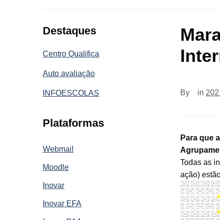
Destaques
Mara
Inte
Centro Qualifica
Auto avaliação
By
in
202
INFOESCOLAS
Plataformas
Para que a
Webmail
Agrupamen
Todas as i
Moodle
ação) estã
Inovar
Inovar EFA