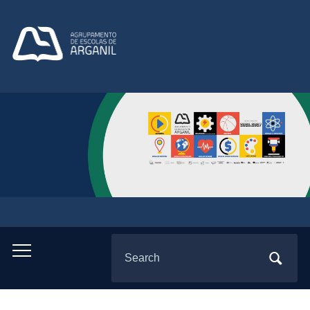
Search
Toggle
for:
mobile
menu