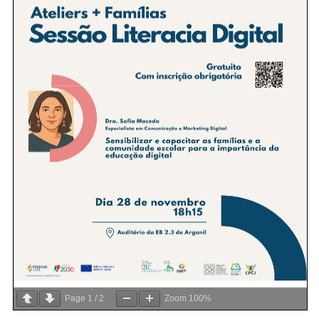
Page
1
/
2
Zoom
100%