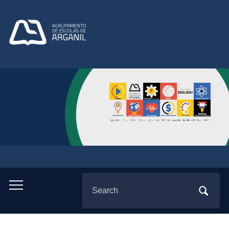
Search
Toggle
for:
mobile
menu