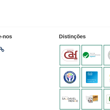
e-nos
Distinções
am
ebook