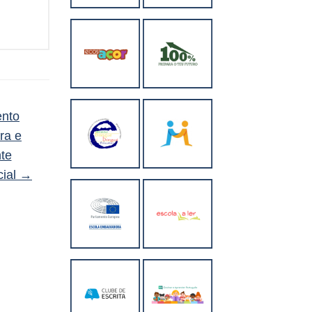
ento
ra e
nte
cial
→