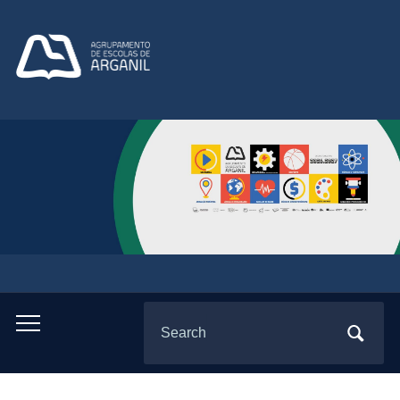
Search
Toggle
for:
mobile
menu