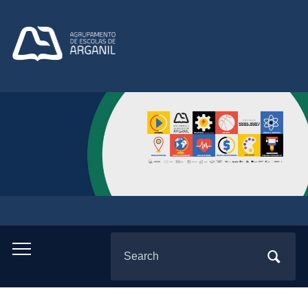
Search
Toggle
for:
mobile
menu