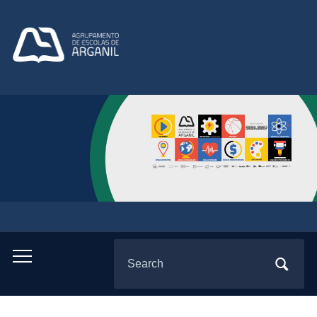
Search
Toggle
for:
mobile
menu