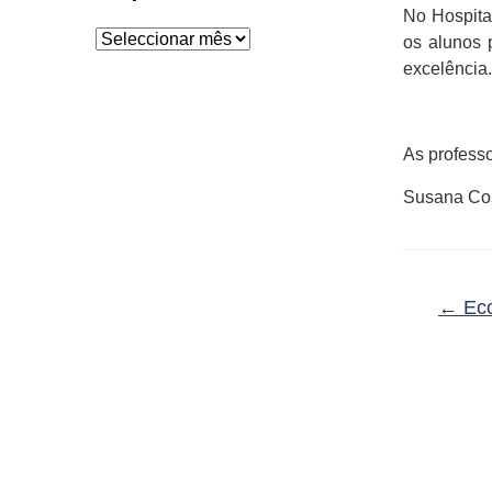
No Hospital
Arquivo
os alunos 
excelência.
As profess
Susana Cos
←
Eco