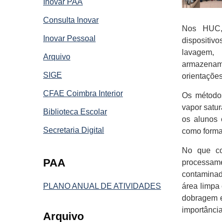
Inovar PAA
Consulta Inovar
Nos HUC, 
Inovar Pessoal
dispositiv
lavagem, 
Arquivo
armazenam
SIGE
orientações
CFAE Coimbra Interior
Os métodos
vapor satur
Biblioteca Escolar
os alunos 
Secretaria Digital
como forma 
No que co
PAA
processam
contaminad
PLANO ANUAL DE ATIVIDADES
área limpa
dobragem e
importância
Arquivo