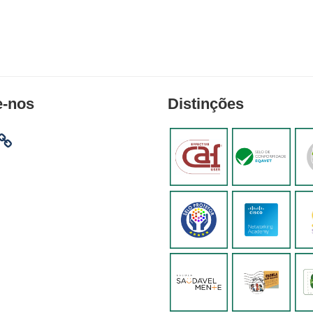
e-nos
Distinções
am
ebook