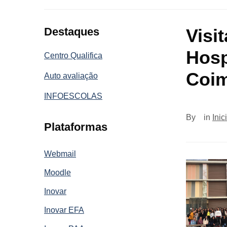
Destaques
Visi
Hosp
Centro Qualifica
Coim
Auto avaliação
INFOESCOLAS
By
in
Inic
Plataformas
Webmail
Moodle
Inovar
Inovar EFA