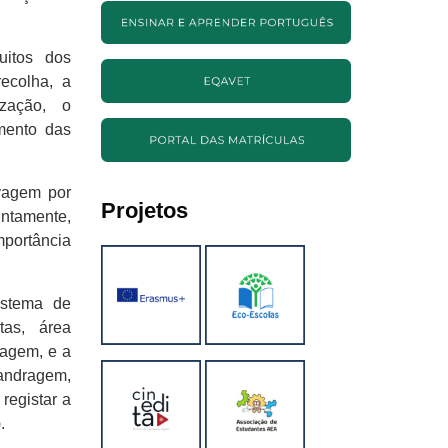
uitos dos
recolha, a
ização, o
mento das
avagem por
Projetos
untamente,
mportância
istema de
tas, área
vagem, e a
landragem,
egistar a
.