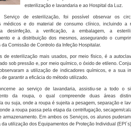
esterilização e lavandaria e ao Hospital da Luz.
Serviço de esterilização, foi possível observar os circ
os médicos e do material de consumo clínico, incluindo a 
a desinfeção, a verificação, a embalagem, a esteril
ento e a distribuição dos mesmos, assegurando o cumpri
 da Comissão de Controlo da Infeção Hospitalar.
 de esterilização mais usados, por meio físico, é a autocl
ado sob pressão e, por meio químico, o óxido de etileno. Conj
observaram a utilização de indicadores químicos, e a sua i
de garantir a eficácia do método utilizado.
ncerne ao serviço de lavandaria, assistiu-se a todo o s
ento da roupa, o qual compreende duas áreas distin
a ou suja, onde a roupa é sujeita a pesagem, separação e la
 onde a roupa passa pela etapa da centrifugação, secagem/ca
 armazenamento. Em ambos os Serviços, os alunos puderam r
 da utilização dos Equipamentos de Proteção Individual (EPI´s)