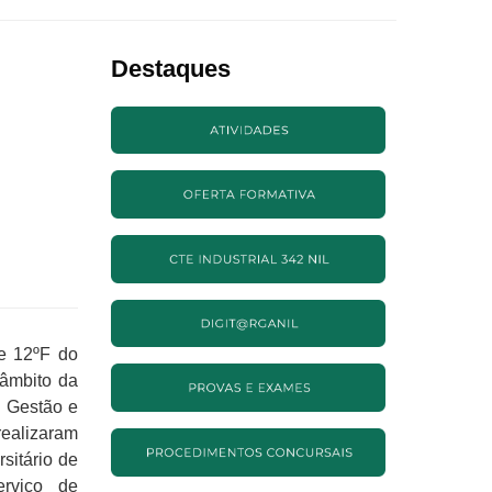
Destaques
e 12ºF do
 âmbito da
e Gestão e
realizaram
sitário de
rviço de