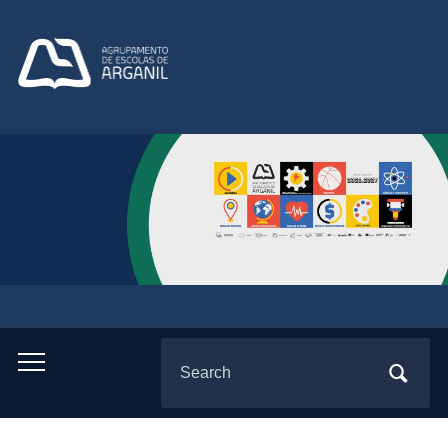
Search
Toggle
for:
mobile
menu