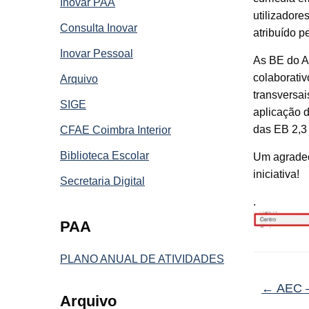
Inovar PAA
utilizadore
Consulta Inovar
atribuído p
Inovar Pessoal
As BE do A
colaborati
Arquivo
transversai
SIGE
aplicação d
das EB 2,3
CFAE Coimbra Interior
Biblioteca Escolar
Um agradeci
iniciativa!
Secretaria Digital
.
PAA
PLANO ANUAL DE ATIVIDADES
←
AEC –
Arquivo