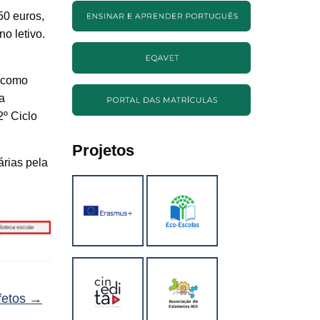
50 euros,
no letivo.
, como
da
2º Ciclo
Projetos
árias pela
fetos
→