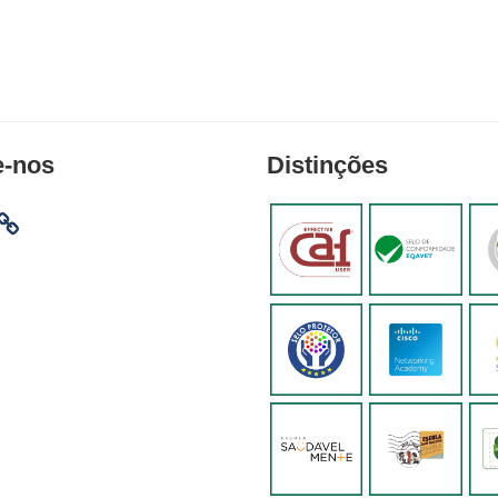
e-nos
Distinções
am
ebook