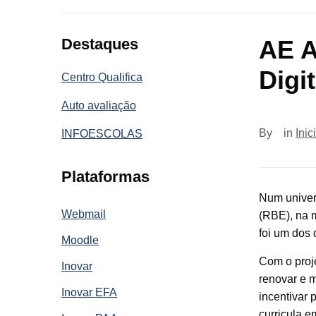
Destaques
AE A
Digi
Centro Qualifica
Auto avaliação
By
in
Inic
INFOESCOLAS
Plataformas
Num univer
Webmail
(RBE), na 
foi um dos 
Moodle
Com o proje
Inovar
renovar e m
Inovar EFA
incentivar 
curricula 