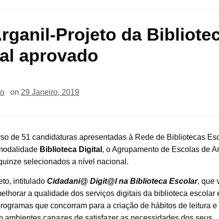
rganil-Projeto da Bibliote
tal aprovado
io
on
29 Janeiro, 2019
so de 51 candidaturas apresentadas à Rede de Bibliotecas Es
modalidade
Biblioteca Digital
, o Agrupamento de Escolas de Ar
quinze selecionados a nível nacional.
to, intitulado
Cidadani@ Digit@l na Biblioteca Escolar
, que 
elhorar a qualidade dos serviços digitais da biblioteca escolar 
programas que concorram para a criação de hábitos de leitura e
em ambientes capazes de satisfazer as necessidades dos seus