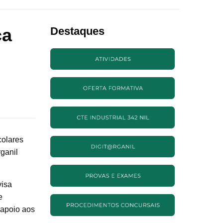
ca
Destaques
colares
ganil
visa
e
 apoio aos