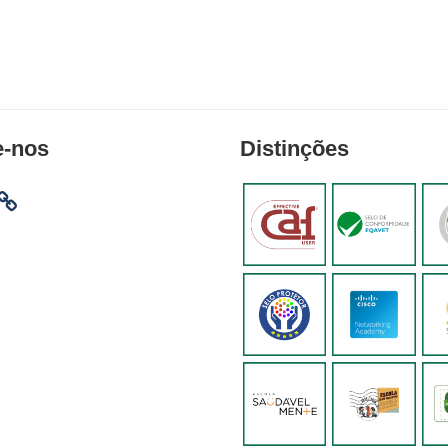
e-nos
Distinções
am
ebook