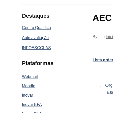
Destaques
AEC 
Centro Qualifica
By
in
Inic
Auto avaliação
INFOESCOLAS
Lista orde
Plataformas
Webmail
←
Orça
Moodle
Es
Inovar
Inovar EFA