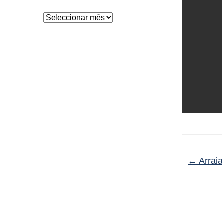
Arquivo
←
Arraia