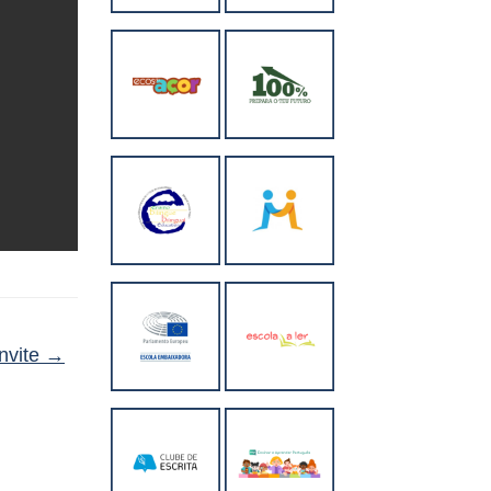
nvite
→