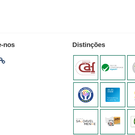
e-nos
Distinções
am
ebook