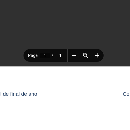
l de final de ano
Co