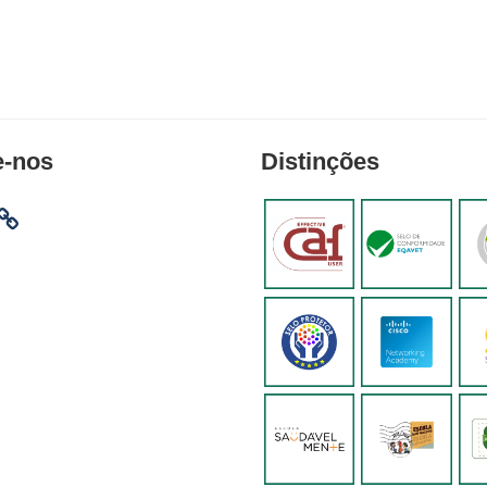
e-nos
Distinções
am
ebook