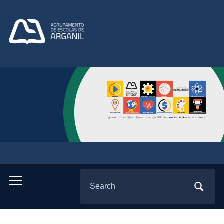
Search
Toggle
for:
mobile
menu