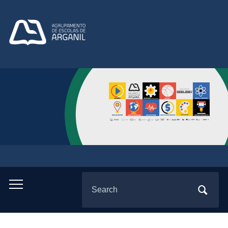
Search
Toggle
for:
mobile
menu