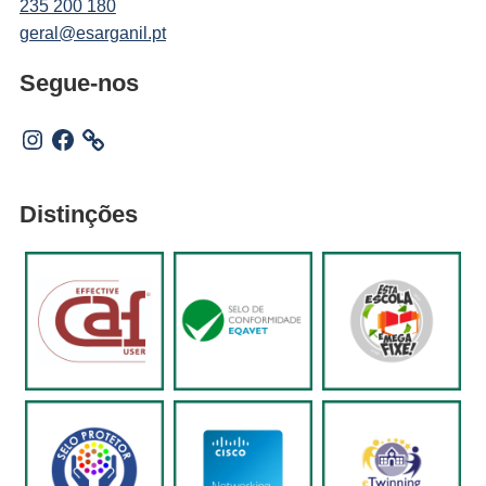
235 200 180
geral@esarganil.pt
Segue-nos
Instagram
Facebook
Distinções