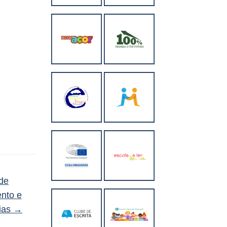
 de
ento e
ias
→