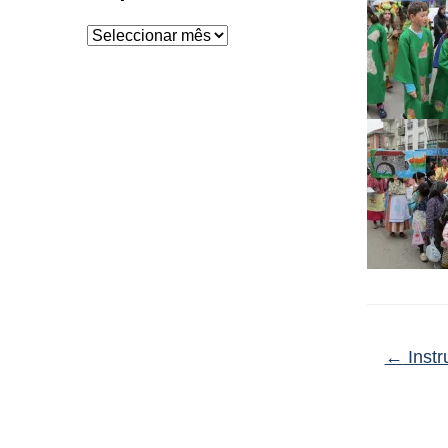
Arquivo
←
Instr