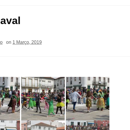
aval
io
on
1 Março, 2019