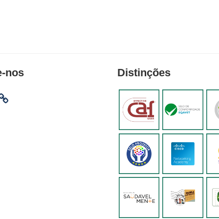
e-nos
Distinções
am
ebook