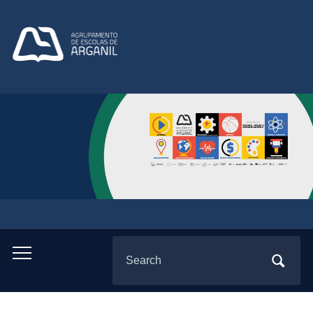
Search
Toggle
for:
mobile
menu